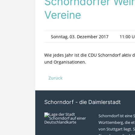
Schorndorfer Wei
Vereine
Sonntag, 03. Dezember 2017
11:00 U
Wie jedes Jahr ist die CDU Schorndorf aktiv
und Organisationen.
Zurück
Schorndorf - die Daimlerstadt
Schorndorf ist eine 
Württemberg, die et
von Stuttgart liegt. S