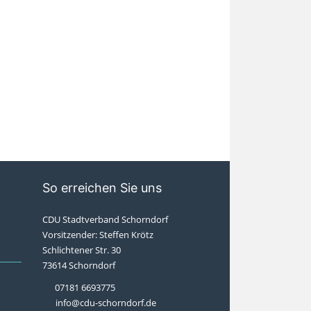
So erreichen Sie uns
CDU Stadtverband Schorndorf
Vorsitzender: Steffen Krötz
Schlichtener Str. 30
73614 Schorndorf
07181 6693775
info@cdu-schorndorf.de