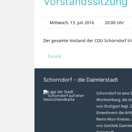
Vorstandssitzung
Mittwoch, 13. Juli 2016
20:00 Uhr
Der gesamte Vostand der CDU Schorndorf trif
Zurück
Schorndorf - die Daimlerstadt
Schorndorf ist eine 
Württemberg, die et
von Stuttgart liegt. S
Einwohnern die drit
Rems-Murr-Kreises. 
von Gottlieb Daimler