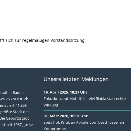
ft sich zur regelmäßigen Vorstandssitzung.
Unsere letzten Meldungen
19. April 2026, 18:27 Uhr
Stadt in Baden-
Fokuskonzept Mobilität – viel Blabla statt echte
wa 26 km östlich
Wirkung
ie ist mit 41.398
tgrößte Stadt des
31. März 2026, 16:01 Uhr
Die Geburtsstadt
Spitalhof: Kritik an Abkehr vom beschlossenen
 ist seit 1967 große
Kompromiss