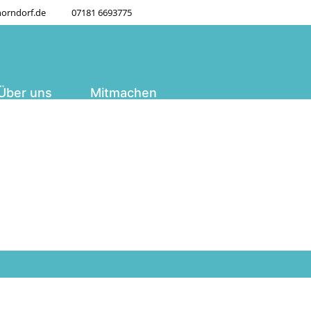
orndorf.de
07181 6693775
Über uns
Mitmachen