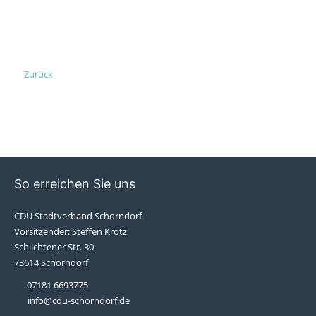
Zurück
So erreichen Sie uns
CDU Stadtverband Schorndorf
Vorsitzender: Steffen Krötz
Schlichtener Str. 30
73614 Schorndorf
07181 6693775
info@cdu-schorndorf.de