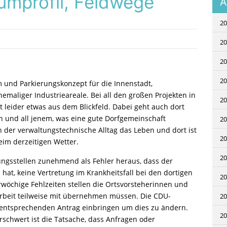
aumprofil, Feldwege
A
20
20
20
20
 und Parkierungskonzept für die Innenstadt,
aliger Industrieareale. Bei all den großen Projekten in
20
t leider etwas aus dem Blickfeld. Dabei geht auch dort
n und all jenem, was eine gute Dorfgemeinschaft
20
der verwaltungstechnische Alltag das Leben und dort ist
20
eim derzeitigen Wetter.
20
tungsstellen zunehmend als Fehler heraus, dass der
hat, keine Vertretung im Krankheitsfall bei den dortigen
20
wöchige Fehlzeiten stellen die Ortsvorsteherinnen und
 Arbeit teilweise mit übernehmen müssen. Die CDU-
20
entsprechenden Antrag einbringen um dies zu ändern.
20
rschwert ist die Tatsache, dass Anfragen oder