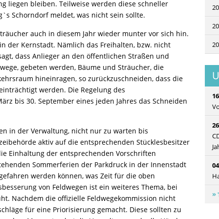
liegen bleiben. Teilweise werden diese schneller
20
`s Schorndorf meldet, was nicht sein sollte.
20
räucher auch in diesem Jahr wieder munter vor sich hin.
in der Kernstadt. Nämlich das Freihalten, bzw. nicht
20
esagt, dass Anlieger an den öffentlichen Straßen und
wege, gebeten werden, Bäume und Sträucher, die
U
kehrsraum hineinragen, so zurückzuschneiden, dass die
inträchtigt werden. Die Regelung des
16
 März bis 30. September eines jeden Jahres das Schneiden
Vo
26
len in der Verwaltung, nicht nur zu warten bis
CD
eibehörde aktiv auf die entsprechenden Stücklesbesitzer
Ja
die Einhaltung der entsprechenden Vorschriften
stehenden Sommerferien der Parkdruck in der Innenstadt
04
 gefahren werden können, was Zeit für die oben
H
besserung von Feldwegen ist ein weiteres Thema, bei
uht. Nachdem die offizielle Feldwegekommission nicht
chläge für eine Priorisierung gemacht. Diese sollten zu