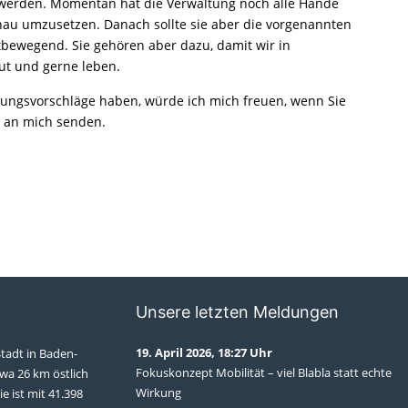
 werden. Momentan hat die Verwaltung noch alle Hände
schau umzusetzen. Danach sollte sie aber die vorgenannten
tbewegend. Sie gehören aber dazu, damit wir in
ut und gerne leben.
rungsvorschläge haben, würde ich mich freuen, wenn Sie
an mich senden.
Unsere letzten Meldungen
19. April 2026, 18:27 Uhr
Stadt in Baden-
Fokuskonzept Mobilität – viel Blabla statt echte
wa 26 km östlich
Wirkung
ie ist mit 41.398