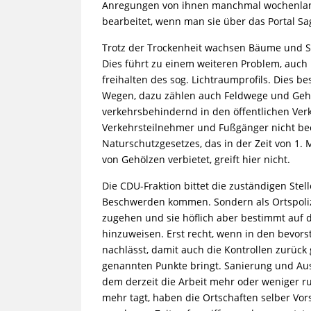
Anregungen von ihnen manchmal wochenlang 
bearbeitet, wenn man sie über das Portal Sag
Trotz der Trockenheit wachsen Bäume und St
Dies führt zu einem weiteren Problem, auch 
freihalten des sog. Lichtraumprofils. Dies b
Wegen, dazu zählen auch Feldwege und Geh
verkehrsbehindernd in den öffentlichen Ver
Verkehrsteilnehmer und Fußgänger nicht bee
Naturschutzgesetzes, das in der Zeit von 1.
von Gehölzen verbietet, greift hier nicht.
Die CDU-Fraktion bittet die zuständigen Stel
Beschwerden kommen. Sondern als Ortspoliz
zugehen und sie höflich aber bestimmt auf 
hinzuweisen. Erst recht, wenn in den bevor
nachlässt, damit auch die Kontrollen zurück
genannten Punkte bringt. Sanierung und Aus
dem derzeit die Arbeit mehr oder weniger r
mehr tagt, haben die Ortschaften selber Vors