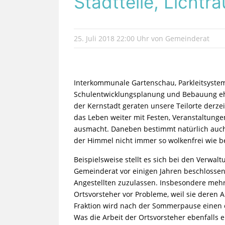
Stadtteile, Lichtr
25. Juli 2018
22:00 Uhr
von Gemeinderat
Interkommunale Gartenschau, Parkleitsystem
Schulentwicklungsplanung und Bebauung ehem
der Kernstadt geraten unsere Teilorte derzei
das Leben weiter mit Festen, Veranstaltunge
ausmacht. Daneben bestimmt natürlich auch 
der Himmel nicht immer so wolkenfrei wie b
Beispielsweise stellt es sich bei den Verwal
Gemeinderat vor einigen Jahren beschlossen 
Angestellten zuzulassen. Insbesondere mehr
Ortsvorsteher vor Probleme, weil sie deren
Fraktion wird nach der Sommerpause einen 
Was die Arbeit der Ortsvorsteher ebenfalls e