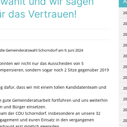
wählt und wir sagen
A
ür das Vertrauen!
20
20
20
20
20
onnten wir nicht nur das Ausscheiden von 5
20
ompensieren, sondern sogar noch 2 Sitze gegenüber 2019
20
eg dafür, dass wir mit einem tollen Kandidatenteam und
20
20
re gute Gemeinderatsarbeit fortführen und uns weiterhin
en und Bürger einsetzen.
20
eam der CDU Schorndorf, insbesondere an unsere 32
ngagement und euren Einsatz in den vergangenen
20
erhaupt erst möglich geworden.