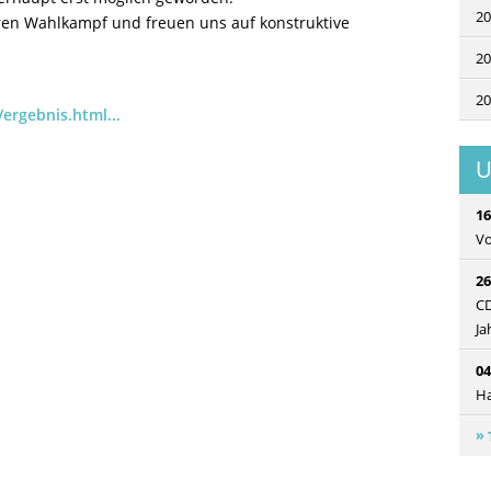
20
ren Wahlkampf und freuen uns auf konstruktive
20
20
/ergebnis.html...
U
16
Vo
26
CD
Ja
04
H