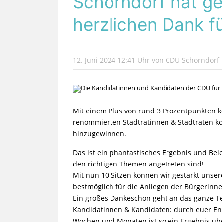
Schorndorf hat ge
herzlichen Dank f
12. Juni 2024
12:41 Uhr
von CDU Schorndorf
Mit einem Plus von rund 3 Prozentpunkten k
renommierten Stadträtinnen & Stadträten k
hinzugewinnen.
Das ist ein phantastisches Ergebnis und Bel
den richtigen Themen angetreten sind!
Mit nun 10 Sitzen können wir gestärkt unse
bestmöglich für die Anliegen der Bürgerinn
Ein großes Dankeschön geht an das ganze T
Kandidatinnen & Kandidaten: durch euer E
Wochen und Monaten ist so ein Ergebnis üb