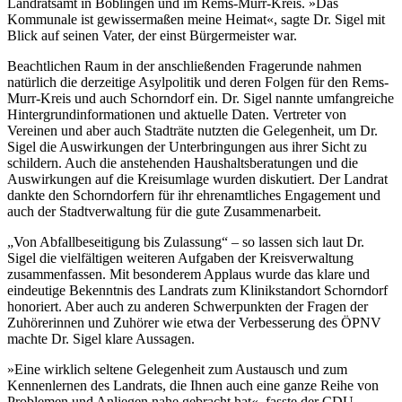
Landratsamt in Böblingen und im Rems-Murr-Kreis. »Das
Kommunale ist gewissermaßen meine Heimat«, sagte Dr. Sigel mit
Blick auf seinen Vater, der einst Bürgermeister war.
Beachtlichen Raum in der anschließenden Fragerunde nahmen
natürlich die derzeitige Asylpolitik und deren Folgen für den Rems-
Murr-Kreis und auch Schorndorf ein. Dr. Sigel nannte umfangreiche
Hintergrundinformationen und aktuelle Daten. Vertreter von
Vereinen und aber auch Stadträte nutzten die Gelegenheit, um Dr.
Sigel die Auswirkungen der Unterbringungen aus ihrer Sicht zu
schildern. Auch die anstehenden Haushaltsberatungen und die
Auswirkungen auf die Kreisumlage wurden diskutiert. Der Landrat
dankte den Schorndorfern für ihr ehrenamtliches Engagement und
auch der Stadtverwaltung für die gute Zusammenarbeit.
„Von Abfallbeseitigung bis Zulassung“ – so lassen sich laut Dr.
Sigel die vielfältigen weiteren Aufgaben der Kreisverwaltung
zusammenfassen. Mit besonderem Applaus wurde das klare und
eindeutige Bekenntnis des Landrats zum Klinikstandort Schorndorf
honoriert. Aber auch zu anderen Schwerpunkten der Fragen der
Zuhörerinnen und Zuhörer wie etwa der Verbesserung des ÖPNV
machte Dr. Sigel klare Aussagen.
»Eine wirklich seltene Gelegenheit zum Austausch und zum
Kennenlernen des Landrats, die Ihnen auch eine ganze Reihe von
Problemen und Anliegen nahe gebracht hat«, fasste der CDU-