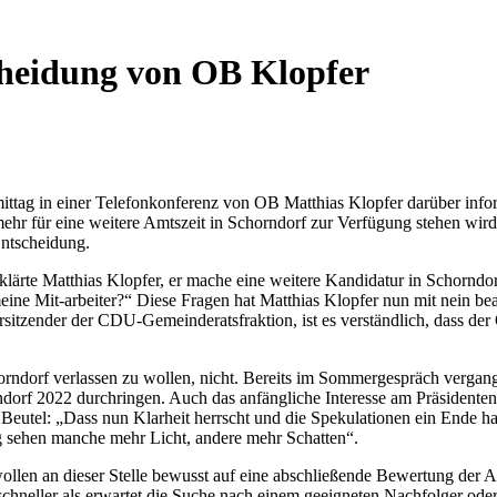
heidung von OB Klopfer
tag in einer Telefonkonferenz von OB Matthias Klopfer darüber informi
t mehr für eine weitere Amtszeit in Schorndorf zur Verfügung stehen
Entscheidung.
klärte Matthias Klopfer, er mache eine weitere Kandidatur in Schorndo
für meine Mit-arbeiter?“ Diese Fragen hat Matthias Klopfer nun mit nein
itzender der CDU-Gemeinderatsfraktion, ist es verständlich, dass der
ndorf verlassen zu wollen, nicht. Bereits im Sommergespräch vergang
rndorf 2022 durchringen. Auch das anfängliche Interesse am Präsidente
eutel: „Dass nun Klarheit herrscht und die Spekulationen ein Ende ha
ng sehen manche mehr Licht, andere mehr Schatten“.
len an dieser Stelle bewusst auf eine abschließende Bewertung der Amt
 schneller als erwartet die Suche nach einem geeigneten Nachfolger ode