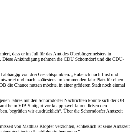
ert, dass er im Juli für das Amt des Oberbürgermeisters in
 wird. Diese Ankündigung nehmen die CDU Schorndorf und die CDU-
rf abhängig von drei Gesichtspunkten: „Habe ich noch Lust und
 beantwortet und macht spätestens im kommenden Jahr Platz für einen
 OB die Chance nutzen möchte, in einer größeren Stadt noch einmal
enen Jahres mit den Schorndorfer Nachrichten konnte sich der OB
namt beim VfB Stuttgart vor knapp zwei Jahren ließen den
ben, begrüßen wir ausdrücklich“. Über die Schorndorfer Amtszeit
szeit von Matthias Klopfer verzichten, schließlich ist seine Amtszeit
r einer geeigneten Nachfolgerin begonnen.“