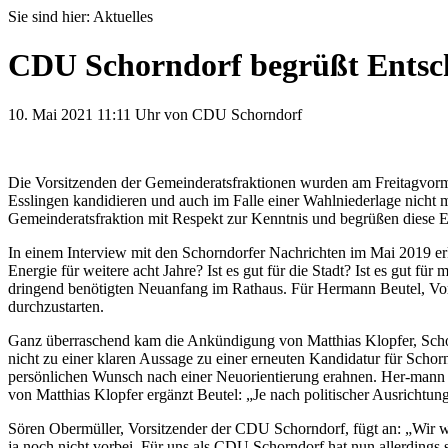
Sie sind hier:
Aktuelles
CDU Schorndorf begrüßt Entsc
10. Mai 2021
11:11 Uhr
von CDU Schorndorf
Die Vorsitzenden der Gemeinderatsfraktionen wurden am Freitagvormit
Esslingen kandidieren und auch im Falle einer Wahlniederlage nich
Gemeinderatsfraktion mit Respekt zur Kenntnis und begrüßen diese 
In einem Interview mit den Schorndorfer Nachrichten im Mai 2019 er
Energie für weitere acht Jahre? Ist es gut für die Stadt? Ist es gut 
dringend benötigten Neuanfang im Rathaus. Für Hermann Beutel, Vors
durchzustarten.
Ganz überraschend kam die Ankündigung von Matthias Klopfer, Schor
nicht zu einer klaren Aussage zu einer erneuten Kandidatur für Scho
persönlichen Wunsch nach einer Neuorientierung erahnen. Her-mann B
von Matthias Klopfer ergänzt Beutel: „Je nach politischer Ausrichtu
Sören Obermüller, Vorsitzender der CDU Schorndorf, fügt an: „Wir wol
ja noch nicht vorbei. Für uns als CDU Schorndorf hat nun allerdings